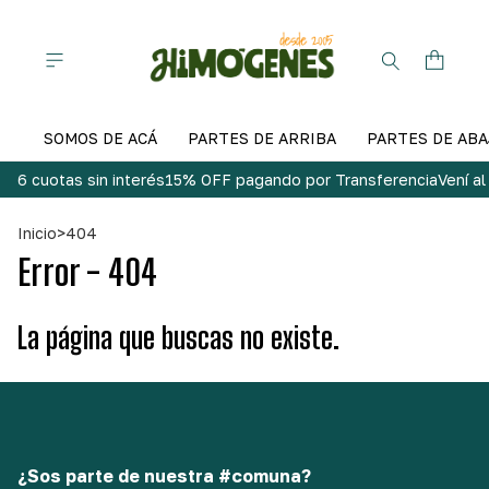
SOMOS DE ACÁ
PARTES DE ARRIBA
PARTES DE ABA
6 cuotas sin interés
15% OFF pagando por Transferencia
Vení a
Inicio
>
404
Error - 404
La página que buscas no existe.
¿Sos parte de nuestra #comuna?