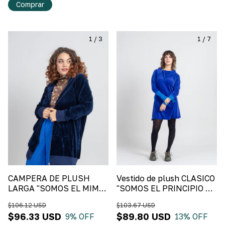
Comprar
1
/
3
1
/
7
CAMPERA DE PLUSH
Vestido de plush CLASICO
LARGA "SOMOS EL MIMO"
"SOMOS EL PRINCIPIO DE
Azul Marino
TODO" Azul Francia
$106.12 USD
$103.67 USD
$96.33 USD
$89.80 USD
9
% OFF
13
% OFF