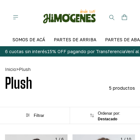
SOMOS DE ACÁ
PARTES DE ARRIBA
PARTES DE ABA
6 cuotas sin interés
15% OFF pagando por Transferencia
Vení a
Inicio
>
Plush
Plush
5 productos
Ordenar por:
Filtrar
Destacado
1
/
6
1
/
10