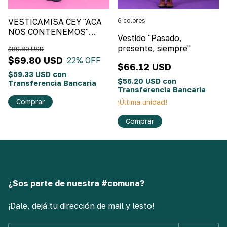
VESTICAMISA CEY "ACA
6 colores
NOS CONTENEMOS"
Vestido "Pasado,
Fondo Negro y Flores
presente, siempre"
$89.80 USD
Chiquitas
$69.80 USD
22
% OFF
$66.12 USD
$59.33 USD
con
$56.20 USD
con
Transferencia Bancaria
Transferencia Bancaria
Comprar
¡Última unidad!
Comprar
¿Sos parte de nuestra #comuna?
¡Dale, dejá tu dirección de mail y lesto!