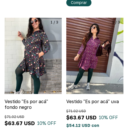
Comprar
1
/
3
1
/
3
Vestido "Es por acá"
Vestido "Es por acá" uva
fondo negro
$71.02 USD
$63.67 USD
$71.02 USD
10
% OFF
$63.67 USD
10
% OFF
$54.12 USD
con