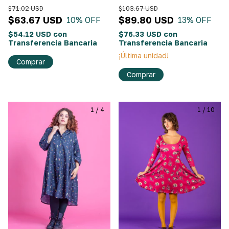
TODO" Azul Francia
$71.02 USD
$103.67 USD
$63.67 USD
$89.80 USD
10
% OFF
13
% OFF
$54.12 USD
con
$76.33 USD
con
Transferencia Bancaria
Transferencia Bancaria
¡Última unidad!
Comprar
Comprar
1
/
4
1
/
10