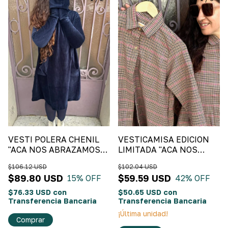
VESTI POLERA CHENIL
VESTICAMISA EDICION
"ACA NOS ABRAZAMOS"
LIMITADA "ACA NOS
Azul
CONTENEMOS" cuadrille
$106.12 USD
$102.04 USD
$89.80 USD
$59.59 USD
15
% OFF
42
% OFF
$76.33 USD
con
$50.65 USD
con
Transferencia Bancaria
Transferencia Bancaria
¡Última unidad!
Comprar