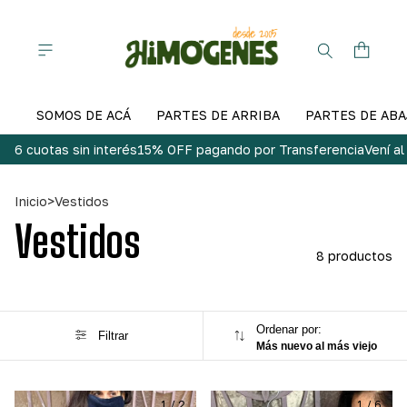
SOMOS DE ACÁ
PARTES DE ARRIBA
PARTES DE ABA
6 cuotas sin interés
15% OFF pagando por Transferencia
Vení a
Inicio
>
Vestidos
Vestidos
8 productos
Ordenar por:
Filtrar
Más nuevo al más viejo
1
/
2
1
/
6