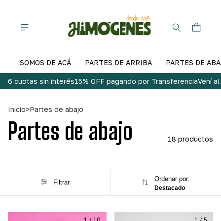
SOMOS DE ACÁ
PARTES DE ARRIBA
PARTES DE ABA
6 cuotas sin interés
15% OFF pagando por Transferencia
Vení a
Inicio
>
Partes de abajo
Partes de abajo
18 productos
Ordenar por:
Filtrar
Destacado
1
/
10
1
/
5