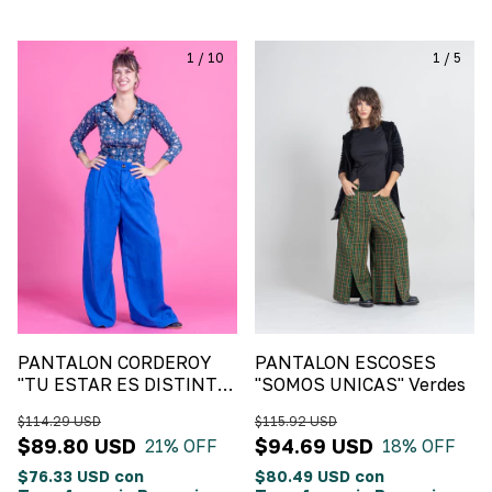
1
/
10
1
/
5
PANTALON CORDEROY
PANTALON ESCOSES
"TU ESTAR ES DISTINTO"
"SOMOS UNICAS" Verdes
Azul Francia
$114.29 USD
$115.92 USD
$89.80 USD
$94.69 USD
21
% OFF
18
% OFF
$76.33 USD
con
$80.49 USD
con