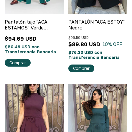
Pantalón tajo "ACA
PANTALÓN "ACA ESTOY"
ESTAMOS" Verde
Negro
esmeralda
$94.69 USD
$99.59 USD
$89.80 USD
10
% OFF
$80.49 USD
con
Transferencia Bancaria
$76.33 USD
con
Transferencia Bancaria
Comprar
Comprar
1
/
2