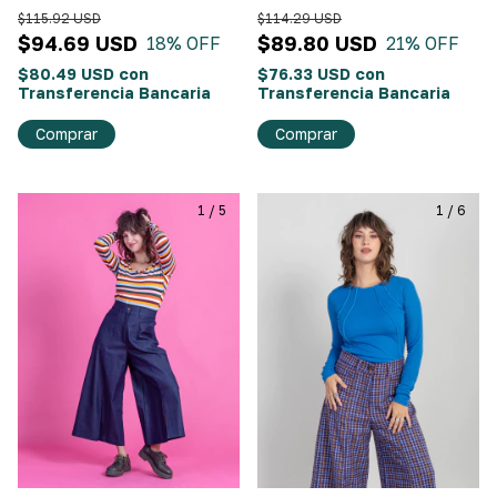
Morado
$115.92 USD
$114.29 USD
$94.69 USD
$89.80 USD
18
% OFF
21
% OFF
$80.49 USD
con
$76.33 USD
con
Transferencia Bancaria
Transferencia Bancaria
Comprar
Comprar
1
/
5
1
/
6