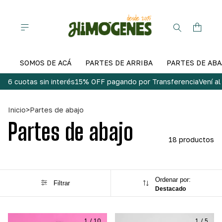
SOMOS DE ACÁ
PARTES DE ARRIBA
PARTES DE ABA
6 cuotas sin interés
15% OFF pagando por Transferencia
Vení a
Inicio
>
Partes de abajo
Partes de abajo
18 productos
Ordenar por:
Filtrar
Destacado
1
/
10
1
/
5