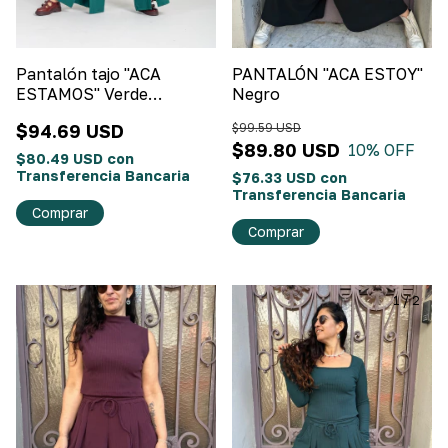
Pantalón tajo "ACA
PANTALÓN "ACA ESTOY"
ESTAMOS" Verde
Negro
esmeralda
$94.69 USD
$99.59 USD
$89.80 USD
10
% OFF
$80.49 USD
con
Transferencia Bancaria
$76.33 USD
con
Transferencia Bancaria
Comprar
Comprar
1
/
2