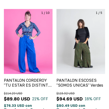
1
/
10
1
/
5
PANTALON CORDEROY
PANTALON ESCOSES
"TU ESTAR ES DISTINTO"
"SOMOS UNICAS" Verdes
Azul Francia
$114.29 USD
$115.92 USD
$89.80 USD
$94.69 USD
21
% OFF
18
% OFF
$76.33 USD
con
$80.49 USD
con