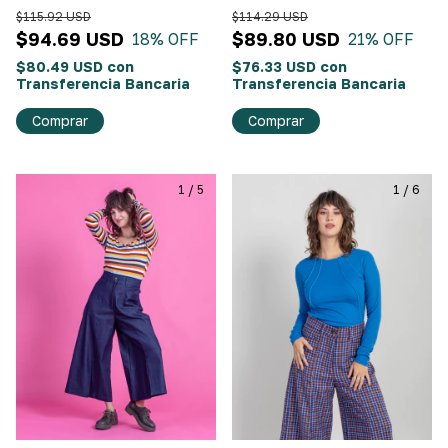
Morado
$115.92 USD
$114.29 USD
$94.69 USD
$89.80 USD
18
% OFF
21
% OFF
$80.49 USD
con
$76.33 USD
con
Transferencia Bancaria
Transferencia Bancaria
Comprar
Comprar
1
/
5
1
/
6