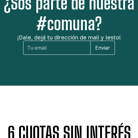
¿Sos parte de nuestra
#comuna?
¡Dale, dejá tu dirección de mail y lesto!
Enviar
6 CUOTAS SIN INTERÉS