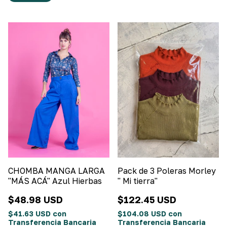
CHOMBA MANGA LARGA
Pack de 3 Poleras Morley
"MÁS ACÁ" Azul Hierbas
" Mi tierra"
$48.98 USD
$122.45 USD
$41.63 USD
con
$104.08 USD
con
Transferencia Bancaria
Transferencia Bancaria