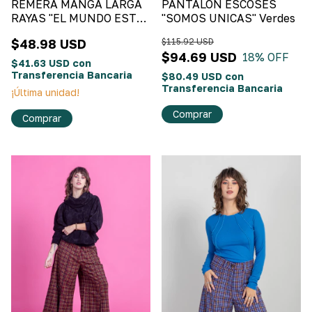
REMERA MANGA LARGA
PANTALON ESCOSES
RAYAS "EL MUNDO ESTÁ
"SOMOS UNICAS" Verdes
RAYADO, VOS NO"
$48.98 USD
$115.92 USD
Multicolores
$94.69 USD
18
% OFF
$41.63 USD
con
Transferencia Bancaria
$80.49 USD
con
Transferencia Bancaria
¡Última unidad!
Comprar
Comprar