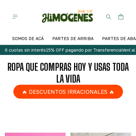
SOMOS DE ACÁ
PARTES DE ARRIBA
PARTES DE ABA
6 cuotas sin interés
15% OFF pagando por Transferencia
Vení a
ROPA QUE COMPRAS HOY Y USAS TODA
LA VIDA
🔥 DESCUENTOS IRRACIONALES 🔥