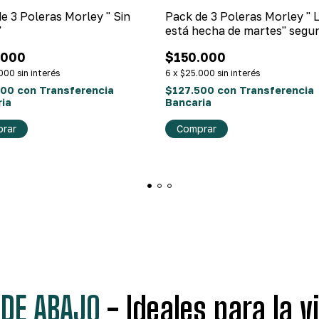
e 3 Poleras Morley " Sin
Pack de 3 Poleras Morley " L
"
está hecha de martes" segu
versión
.000
$150.000
000
sin interés
6
x
$25.000
sin interés
500
con
Transferencia
$127.500
con
Transferencia
ia
Bancaria
rar
Comprar
 DE ABAJO
- Ideales para la v