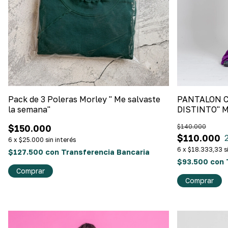
Pack de 3 Poleras Morley " Me salvaste
PANTALON C
la semana"
DISTINTO" 
$150.000
$140.000
$110.000
6
x
$25.000
sin interés
6
x
$18.333,33
s
$127.500
con
Transferencia Bancaria
$93.500
con
Comprar
Comprar