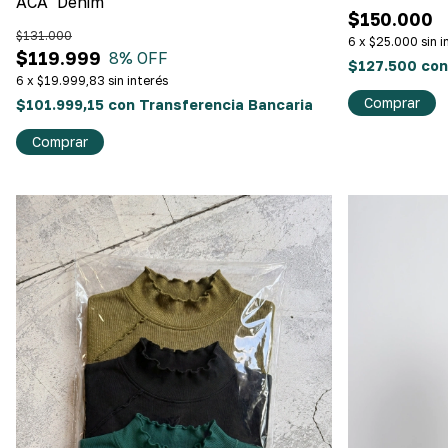
ACA" Denim
$150.000
$131.000
6
x
$25.000
sin 
$119.999
8
% OFF
$127.500
con
6
x
$19.999,83
sin interés
Comprar
$101.999,15
con
Transferencia Bancaria
Comprar