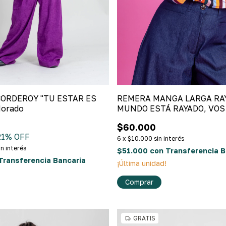
ORDEROY "TU ESTAR ES
REMERA MANGA LARGA RAY
Morado
MUNDO ESTÁ RAYADO, VOS
Multicolores
$60.000
21
% OFF
6
x
$10.000
sin interés
in interés
$51.000
con
Transferencia B
Transferencia Bancaria
¡Última unidad!
Comprar
GRATIS