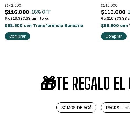
$142.000
$142.000
$116.000
$116.000
18
% OFF
6
x
$19.333,33
sin interés
6
x
$19.333,33
s
$98.600
con
Transferencia Bancaria
$98.600
con
Comprar
Comprar
🎁TE REGALO EL 
SOMOS DE ACÁ
PACKS - Inf