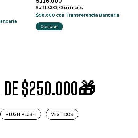
$116.000
6
x
$19.333,33
sin interés
$98.600
con
Transferencia Bancaria
ancaria
Comprar
IR DE $250.000🎁
PLUSH PLUSH
VESTIDOS