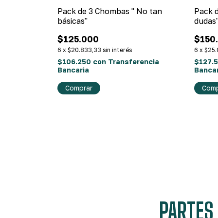
 "Quiero
Pack de 3 Chombas " No tan
Pack d
básicas"
dudas
$125.000
$150
6
x
$20.833,33
sin interés
6
x
$25.
rencia
$106.250
con
Transferencia
$127.
Bancaria
Bancar
Comprar
Comp
PARTES