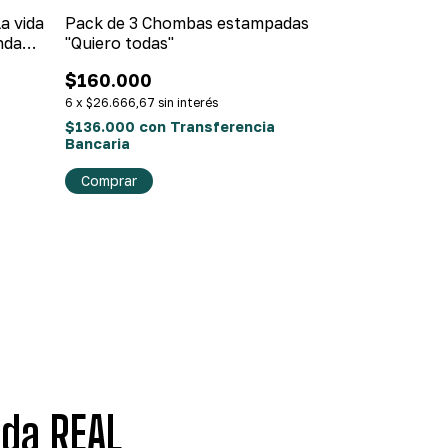
a vida
Pack de 3 Chombas estampadas
Pack de 3 re
nda
"Quiero todas"
cuadrado "Lo
$160.000
$150.000
6
x
$26.666,67
sin interés
6
x
$25.000
sin i
$136.000
con
Transferencia
$127.500
con
Bancaria
Bancaria
¡Última unidad!
Comprar
Comprar
ida REAL