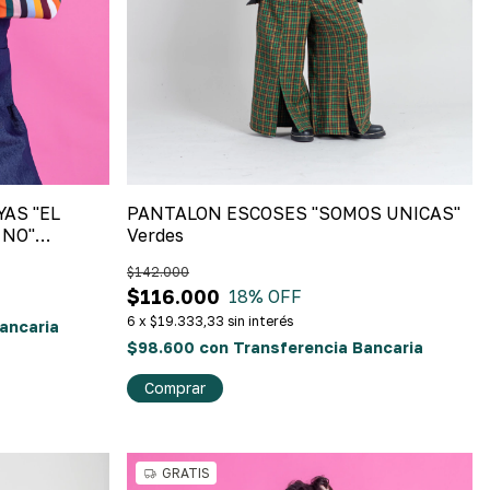
AS "EL
PANTALON ESCOSES "SOMOS UNICAS"
 NO"
Verdes
$142.000
$116.000
18
% OFF
6
x
$19.333,33
sin interés
ancaria
$98.600
con
Transferencia Bancaria
Comprar
GRATIS