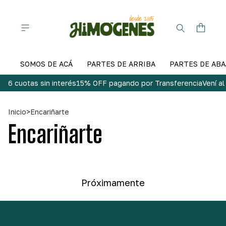
SOMOS DE ACÁ
PARTES DE ARRIBA
PARTES DE ABA
6 cuotas sin interés
15% OFF pagando por Transferencia
Vení a
Inicio
>
Encariñarte
Encariñarte
Próximamente