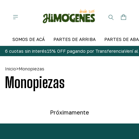
SOMOS DE ACÁ
PARTES DE ARRIBA
PARTES DE ABA
6 cuotas sin interés
15% OFF pagando por Transferencia
Vení a
Inicio
>
Monopiezas
Monopiezas
Próximamente