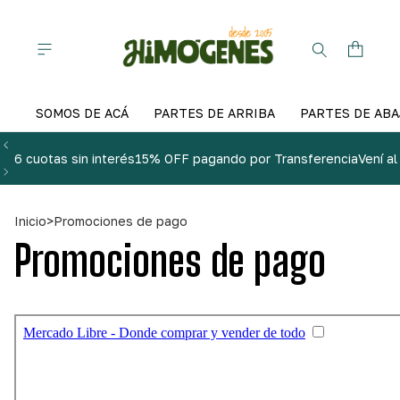
SOMOS DE ACÁ
PARTES DE ARRIBA
PARTES DE ABA
6 cuotas sin interés
15% OFF pagando por Transferencia
Vení a
Inicio
>
Promociones de pago
Promociones de pago