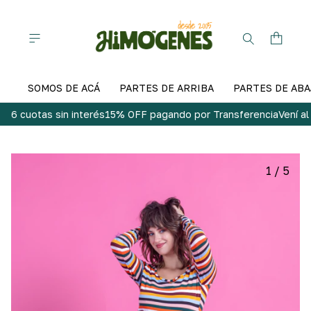
SOMOS DE ACÁ
PARTES DE ARRIBA
PARTES DE ABA
6 cuotas sin interés
15% OFF pagando por Transferencia
Vení a
1
/
5