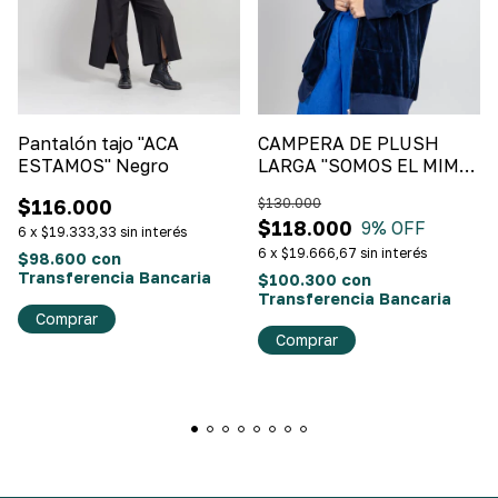
Pantalón tajo "ACA
CAMPERA DE PLUSH
ESTAMOS" Negro
LARGA "SOMOS EL MIMO"
Azul Marino
$116.000
$130.000
$118.000
9
% OFF
6
x
$19.333,33
sin interés
6
x
$19.666,67
sin interés
$98.600
con
Transferencia Bancaria
$100.300
con
Transferencia Bancaria
Comprar
Comprar