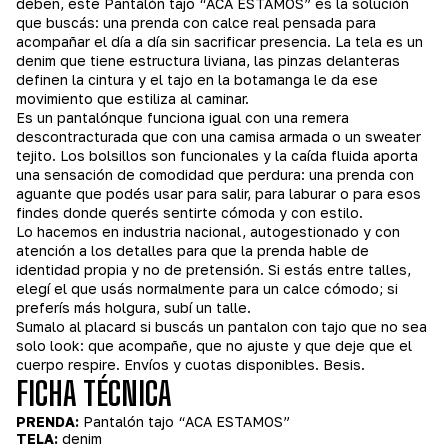
deben, este Pantalón tajo “ACA ESTAMOS” es la solución
que buscás: una prenda con calce real pensada para
acompañar el día a día sin sacrificar presencia. La tela es un
denim que tiene estructura liviana, las pinzas delanteras
definen la cintura y el tajo en la botamanga le da ese
movimiento que estiliza al caminar.
Es un pantalónque funciona igual con una remera
descontracturada que con una camisa armada o un sweater
tejito. Los bolsillos son funcionales y la caída fluida aporta
una sensación de comodidad que perdura: una prenda con
aguante que podés usar para salir, para laburar o para esos
findes donde querés sentirte cómoda y con estilo.
Lo hacemos en industria nacional, autogestionado y con
atención a los detalles para que la prenda hable de
identidad propia y no de pretensión. Si estás entre talles,
elegí el que usás normalmente para un calce cómodo; si
preferís más holgura, subí un talle.
Sumalo al placard si buscás un pantalon con tajo que no sea
solo look: que acompañe, que no ajuste y que deje que el
cuerpo respire. Envíos y cuotas disponibles. Besis.
FICHA TÉCNICA
PRENDA:
Pantalón tajo “ACA ESTAMOS”
TELA:
denim