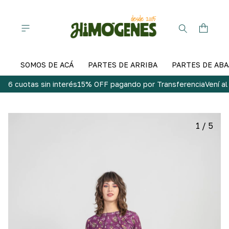
SOMOS DE ACÁ
PARTES DE ARRIBA
PARTES DE ABA
6 cuotas sin interés
15% OFF pagando por Transferencia
Vení a
1
/
5