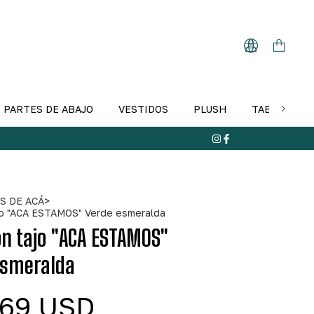
PARTES DE ABAJO
VESTIDOS
PLUSH
TABLA DE T
S DE ACÁ
>
jo "ACA ESTAMOS" Verde esmeralda
n tajo "ACA ESTAMOS"
esmeralda
.69 USD