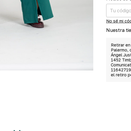
No sé mi có
Nuestra ti
Retirar en
Palermo, c
Ángel Jus
1452 Tim
Comunicat
11642719
el retiro 