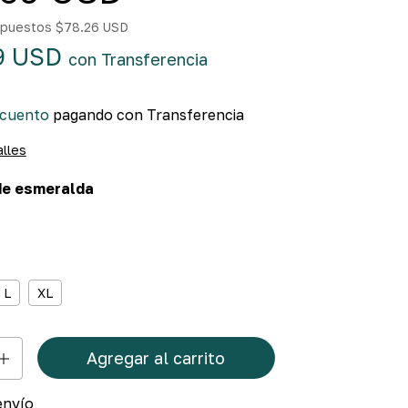
impuestos
$78.26 USD
9 USD
con
Transferencia
scuento
pagando con Transferencia
alles
de esmeralda
L
XL
envío
Cambiar CP
a el CP: