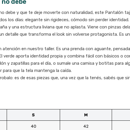
e no debe
 no debe y que te deje moverte con naturalidad, este Pantalón t
s los días: elegante sin rigideces, cómodo sin perder identidad.
ña y una estructura liviana que no aplasta. Viene con pinzas dela
n detalle que transforma el look sin volverse protagonista. Es un
n atención en nuestro taller. Es una prenda con aguante, pensada
. El verde aporta identidad propia y combina fácil con básicos o 
odón y zapatillas para el día, o sumale una camisa y botitas pa
r para que la tela mantenga la caída.
obalo: es de esas piezas que, una vez que la tenés, sabés que sir
S
M
40
42