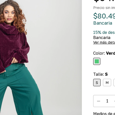
Precio sin 
$80.4
Bancaria
15% de de
Bancaria
Ver más det
Color:
Ver
Talle:
S
S
M
Medios de 
Entregas par