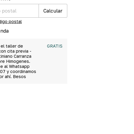
Calcular
digo postal
enda
 el taller de
GRATIS
on cita previa -
tiniano Carranza
bre Himogenes.
e al Whatsapp
07 y coordinamos
por ahí. Besos