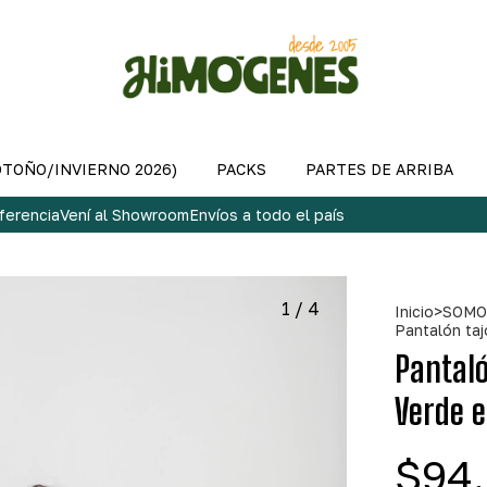
OTOÑO/INVIERNO 2026)
PACKS
PARTES DE ARRIBA
ferencia
Vení al Showroom
Envíos a todo el país
1
/
4
Inicio
>
SOMO
Pantalón ta
Pantaló
Verde 
$94