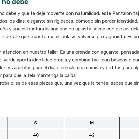
e no debe
 no debe y que te deje moverte con naturalidad, este Pantalón t
s los días: elegante sin rigideces, cómodo sin perder identidad.
ña y una estructura liviana que no aplasta. Viene con pinzas dela
n detalle que transforma el look sin volverse protagonista. Es un
n atención en nuestro taller. Es una prenda con aguante, pensada
. El verde aporta identidad propia y combina fácil con básicos o 
odón y zapatillas para el día, o sumale una camisa y botitas pa
r para que la tela mantenga la caída.
obalo: es de esas piezas que, una vez que la tenés, sabés que sir
S
M
40
42