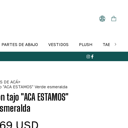
PARTES DE ABAJO
VESTIDOS
PLUSH
TABLA DE T
S DE ACÁ
>
jo "ACA ESTAMOS" Verde esmeralda
n tajo "ACA ESTAMOS"
esmeralda
.69 USD