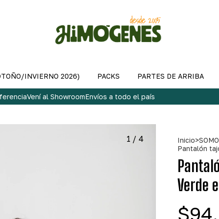
OTOÑO/INVIERNO 2026)
PACKS
PARTES DE ARRIBA
ferencia
Vení al Showroom
Envíos a todo el país
1
/
4
Inicio
>
SOMO
Pantalón ta
Pantaló
Verde 
$94