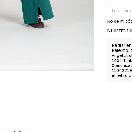
No sé mi có
Nuestra ti
Retirar en
Palermo, c
Ángel Jus
1452 Tim
Comunicat
11642719
el retiro 