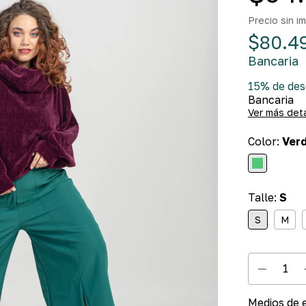
Precio sin 
$80.4
Bancaria
15% de de
Bancaria
Ver más det
Color:
Ver
Talle:
S
S
M
Medios de 
Entregas par