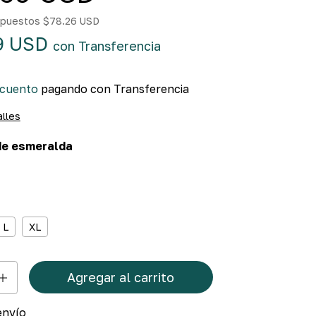
impuestos
$78.26 USD
9 USD
con
Transferencia
scuento
pagando con Transferencia
alles
de esmeralda
L
XL
envío
Cambiar CP
a el CP: