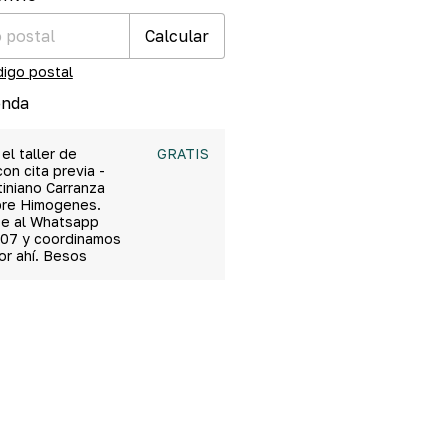
Calcular
digo postal
enda
 el taller de
GRATIS
on cita previa -
tiniano Carranza
bre Himogenes.
e al Whatsapp
07 y coordinamos
por ahí. Besos