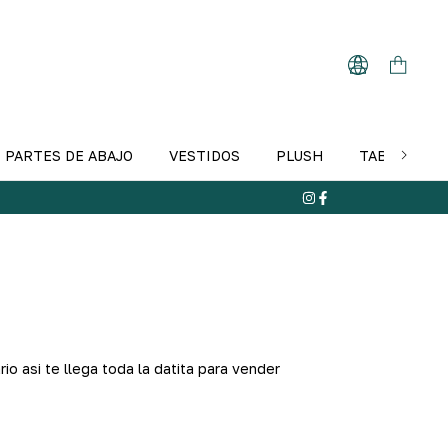
PARTES DE ABAJO
VESTIDOS
PLUSH
TABLA DE T
io asi te llega toda la datita para vender