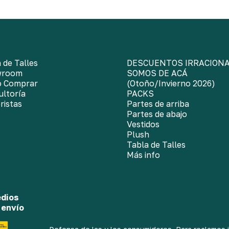
 de Talles
DESCUENTOS IRRACION
wroom
SOMOS DE ACÁ
 Comprar
(Otoño/Invierno 2026)
ultoría
PACKS
ristas
Partes de arriba
Partes de abajo
Vestidos
Plush
Tabla de Talles
Más info
dios
 envío