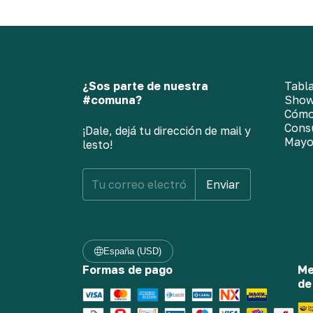
¿Sos parte de nuestra
Tabla
#comuna?
Sho
Cómo
Cons
¡Dale, dejá tu dirección de mail y
Mayo
lesto!
España (USD)
Formas de pago
Me
de