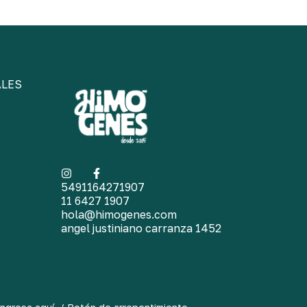
ALES
5491164271907
11 6427 1907
hola@himogenes.com
angel justiniano carranza 1452