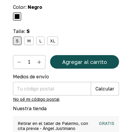
Color:
Negro
Talle:
S
S
M
L
XL
Medios de envío
Cambiar CP
Entregas para el CP:
Calcular
No sé mi código postal
Nuestra tienda
Retirar en el taller de Palermo, con
GRATIS
cita previa - Ángel Justiniano