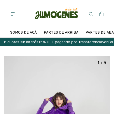
SOMOS DE ACÁ
PARTES DE ARRIBA
PARTES DE ABA
6 cuotas sin interés
15% OFF pagando por Transferencia
Vení a
1
/
5