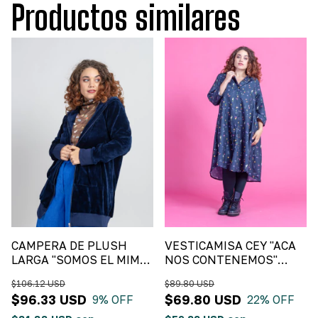
Productos similares
CAMPERA DE PLUSH
VESTICAMISA CEY "ACA
LARGA "SOMOS EL MIMO"
NOS CONTENEMOS"
Azul Marino
Fondo Negro y Flores
$106.12 USD
$89.80 USD
Chiquitas
$96.33 USD
$69.80 USD
9
% OFF
22
% OFF