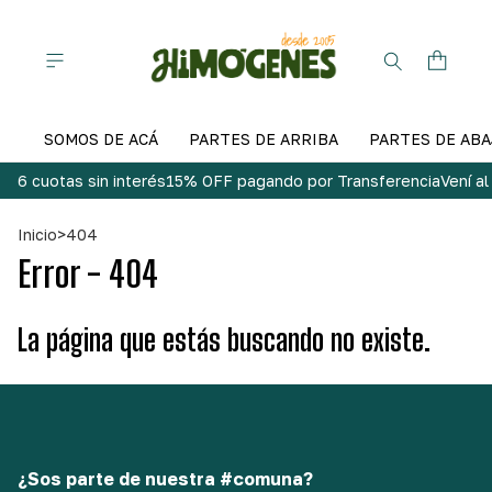
SOMOS DE ACÁ
PARTES DE ARRIBA
PARTES DE ABA
6 cuotas sin interés
15% OFF pagando por Transferencia
Vení a
Inicio
>
404
Error - 404
La página que estás buscando no existe.
¿Sos parte de nuestra #comuna?