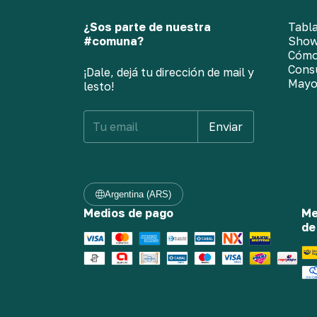
¿Sos parte de nuestra
Tabla
#comuna?
Sho
Cómo
Cons
¡Dale, dejá tu dirección de mail y
Mayo
lesto!
Argentina (ARS)
Medios de pago
Me
de