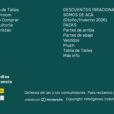
 de Talles
DESCUENTOS IRRACION
wroom
SOMOS DE ACÁ
 Comprar
(Otoño/Invierno 2026)
ultoría
PACKS
ristas
Partes de arriba
Partes de abajo
Vestidos
Plush
Tabla de Talles
Más info
dios
 envío
Defensa de las y los consumidores. Para reclamos
Copyright Himógenes Indum