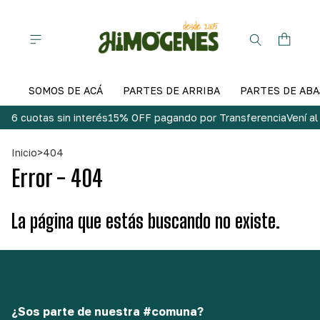
SOMOS DE ACÁ
PARTES DE ARRIBA
PARTES DE ABA
6 cuotas sin interés
15% OFF pagando por Transferencia
Vení a
Inicio
>
404
Error - 404
La página que estás buscando no existe.
¿Sos parte de nuestra #comuna?