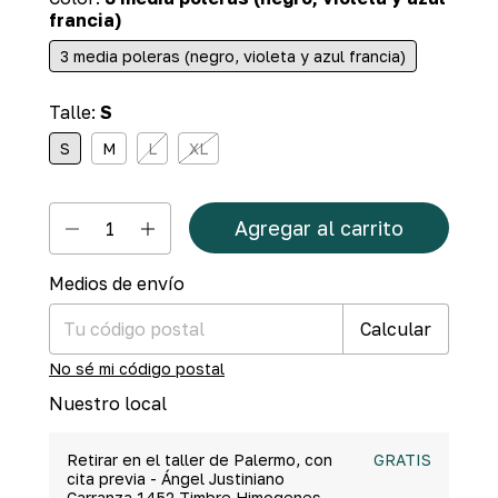
francia)
3 media poleras (negro, violeta y azul francia)
Talle:
S
S
M
L
XL
Medios de envío
Cambiar CP
Entregas para el CP:
Calcular
No sé mi código postal
Nuestro local
Retirar en el taller de Palermo, con
GRATIS
cita previa - Ángel Justiniano
Carranza 1452 Timbre Himogenes.