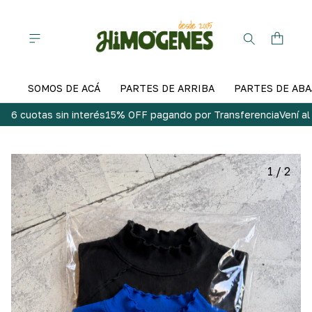
SOMOS DE ACÁ
PARTES DE ARRIBA
PARTES DE ABA
6 cuotas sin interés
15% OFF pagando por Transferencia
Vení a
1
/
2