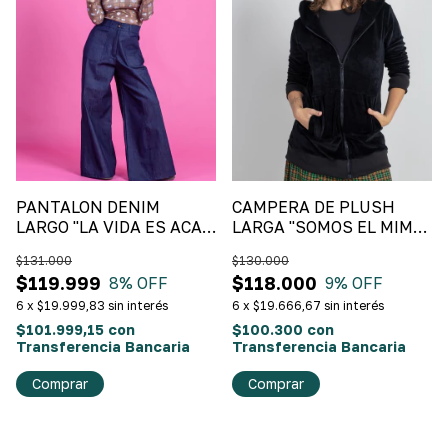
PANTALON DENIM
CAMPERA DE PLUSH
LARGO "LA VIDA ES ACA"
LARGA "SOMOS EL MIMO"
Denim
Negro
$131.000
$130.000
$119.999
$118.000
8
% OFF
9
% OFF
6
x
$19.999,83
sin interés
6
x
$19.666,67
sin interés
$101.999,15
con
$100.300
con
Transferencia Bancaria
Transferencia Bancaria
Comprar
Comprar