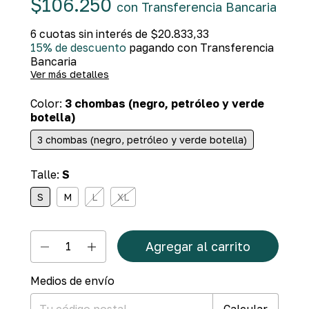
$106.250
con
Transferencia Bancaria
6
cuotas sin interés de
$20.833,33
15% de descuento
pagando con Transferencia
Bancaria
Ver más detalles
Color:
3 chombas (negro, petróleo y verde
botella)
3 chombas (negro, petróleo y verde botella)
Talle:
S
S
M
L
XL
Medios de envío
Cambiar CP
Entregas para el CP:
Calcular