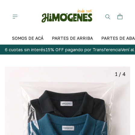
SOMOS DE ACÁ
PARTES DE ARRIBA
PARTES DE ABA
6 cuotas sin interés
15% OFF pagando por Transferencia
Vení a
1
/
4