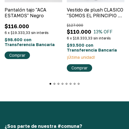
Pantalón tajo "ACA
Vestido de plush CLASICO
ESTAMOS" Negro
"SOMOS EL PRINCIPIO DE
TODO" Azul Francia
$116.000
$127.000
$110.000
13
% OFF
6
x
$19.333,33
sin interés
6
x
$18.333,33
sin interés
$98.600
con
Transferencia Bancaria
$93.500
con
Transferencia Bancaria
Comprar
¡Última unidad!
Comprar
¿Sos parte de nuestra #comuna?