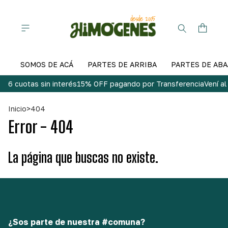
SOMOS DE ACÁ
PARTES DE ARRIBA
PARTES DE ABA
6 cuotas sin interés
15% OFF pagando por Transferencia
Vení a
Inicio
>
404
Error - 404
La página que buscas no existe.
¿Sos parte de nuestra #comuna?