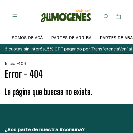
SOMOS DE ACÁ
PARTES DE ARRIBA
PARTES DE ABA
6 cuotas sin interés
15% OFF pagando por Transferencia
Vení a
Inicio
>
404
Error - 404
La página que buscas no existe.
¿Sos parte de nuestra #comuna?