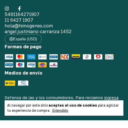
5491164271907
11 6427 1907
hola@himogenes.com
angel justiniano carranza 1452
España (USD)
Formas de pago
Medios de envío
Defensa de las y los consumidores. Para reclamos
ingresa
aquí.
/
Botón de arrepentimiento
Al navegar por este sitio
aceptas el uso de cookies
para agilizar
tu experiencia de compra.
Entendido
Copyright Himógenes Indumentaria - 2026. Todos los