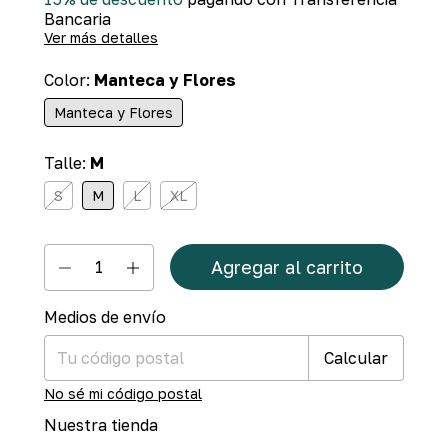
Bancaria
Ver más detalles
Color:
Manteca y Flores
Manteca y Flores
Talle:
M
S
M
L
XL
Medios de envío
Cambiar CP
Entregas para el CP:
Calcular
No sé mi código postal
Nuestra tienda