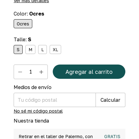
Ver más detalles
Color:
Ocres
Ocres
Talle:
S
S
M
L
XL
Medios de envío
Cambiar CP
Entregas para el CP:
Calcular
No sé mi código postal
Nuestra tienda
Retirar en el taller de Palermo, con
GRATIS