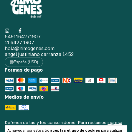
5491164271907
11 6427 1907
hola@himogenes.com
angel justiniano carranza 1452
España (USD)
Formas de pago
Medios de envío
Defensa de las y los consumidores. Para reclamos
ingresa
aquí.
/
Botón de arrepentimiento
Al navegar por este sitio
aceptas el uso de cookies
para agilizar