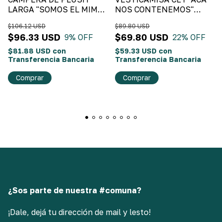
LARGA "SOMOS EL MIMO"
NOS CONTENEMOS"
Azul Marino
Fondo Negro y Flores
$106.12 USD
$89.80 USD
Chiquitas
$96.33 USD
$69.80 USD
9
% OFF
22
% OFF
$81.88 USD
con
$59.33 USD
con
Transferencia Bancaria
Transferencia Bancaria
Comprar
Comprar
¿Sos parte de nuestra #comuna?
¡Dale, dejá tu dirección de mail y lesto!