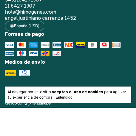
11 6427 1907
hola@himogenes.com
angel justiniano carranza 1452
España (USD)
Formas de pago
Medios de envío
Defensa de las y los consumidores. Para reclamos
ingresa
Al navegar por este sitio
aceptas el uso de cookies
para agilizar
aquí.
/
Botón de arrepentimiento
tu experiencia de compra.
Entendido
Copyright Himógenes Indumentaria - 2026. Todos los
derechos reservados.