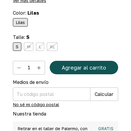
Ver más detalles
Color:
Lilas
Lilas
Talle:
S
S
M
L
XL
Medios de envío
Cambiar CP
Entregas para el CP:
Calcular
No sé mi código postal
Nuestra tienda
Retirar en el taller de Palermo, con
GRATIS