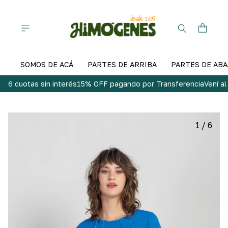
SOMOS DE ACÁ
PARTES DE ARRIBA
PARTES DE ABA
6 cuotas sin interés
15% OFF pagando por Transferencia
Vení a
1
/
6