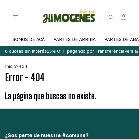
SOMOS DE ACÁ
PARTES DE ARRIBA
PARTES DE ABA
6 cuotas sin interés
15% OFF pagando por Transferencia
Vení a
Inicio
>
404
Error - 404
La página que buscas no existe.
¿Sos parte de nuestra #comuna?